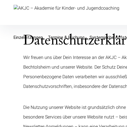
AKJC – Akademie für Kinder- un
Datenschutzerklä
Einzelsitzungen
Termine & Buchung
Systemische Aufste
Wir freuen uns über Dein Interesse an der AKJC – A
Bechtolsheim und unserer Website. Der Schutz Dein
Personenbezogene Daten verarbeiten wir ausschließ
Datenschutzvorschriften, insbesondere der Datens
Die Nutzung unserer Website ist grundsätzlich ohn
besondere Services über unsere Website nutzt – be
Newsletter-Anmeldungen – kann eine Verarbeitung p