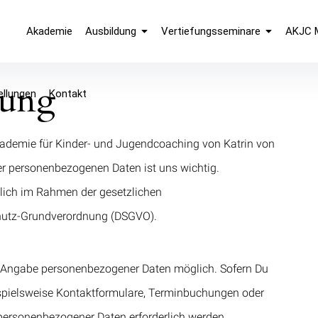
d Jugendcoaching
Akademie
Ausbildung
Vertiefungsseminare
AKJC 
rung
llungen
Kontakt
kademie für Kinder- und Jugendcoaching von Katrin von
er personenbezogenen Daten ist uns wichtig.
lich im Rahmen der gesetzlichen
chutz-Grundverordnung (DSGVO).
e Angabe personenbezogener Daten möglich. Sofern Du
ispielsweise Kontaktformulare, Terminbuchungen oder
ersonenbezogener Daten erforderlich werden.